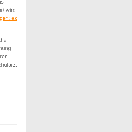
ns
rt wird
 geht es
die
chung
ren.
chularzt