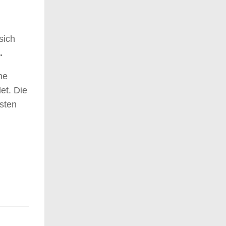
sich
.
ne
et. Die
sten