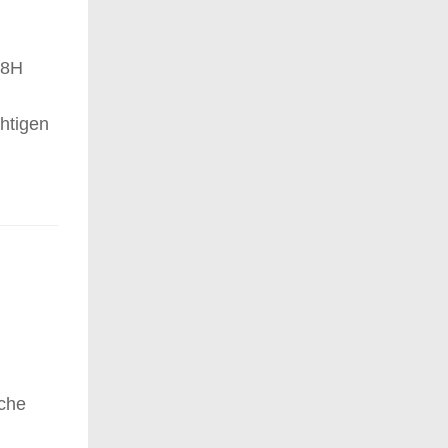
 8H
chtigen
oche