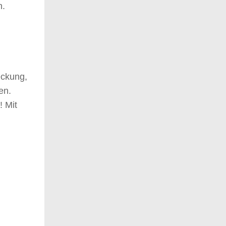
n.
eckung,
en.
 Mit