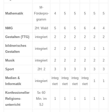
M-
Mathematik
Förderpro-
4
5
5
5
5
5
gramm
NMG
2H: Wald
5
6
5
6
4
4
Gestalten (TTG)
integriert
2
2
2
2
2
2
bildnerisches
integriert
2
2
2
2
1
1
Gestalten
Musik
integriert
2
2
2
2
2
2
Sport
2H: 2
3
3
3
3
3
3
Medien &
integ
integ
integ
integ
integriert
1
1
Informatik
riert
riert
riert
riert
Konfessioneller
5x 60
Religions-
Min. im
1
1
1
1
1
1
unterricht
SJ