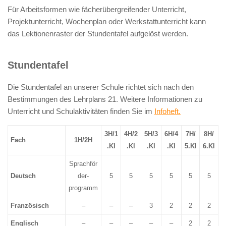
Für Arbeitsformen wie fächerübergreifender Unterricht,
Projektunterricht, Wochenplan oder Werkstattunterricht kann
das Lektionenraster der Stundentafel aufgelöst werden.
Stundentafel
Die Stundentafel an unserer Schule richtet sich nach den
Bestimmungen des Lehrplans 21. Weitere Informationen zu
Unterricht und Schulaktivitäten finden Sie im
Infoheft.
3H/1
4H/2
5H/3
6H/4
7H/
8H/
Fach
1H/2H
.Kl
.Kl
.Kl
.Kl
5.Kl
6.Kl
Sprachför
Deutsch
der-
5
5
5
5
5
5
programm
Französisch
–
–
–
3
2
2
2
Englisch
–
–
–
–
–
2
2